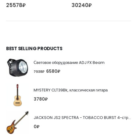
25578
₽
30240
₽
BEST SELLING PRODUCTS
Световое оборудование ADJ FX Beam
6580
₽
7938
₽
MYSTERY CLT39Bk, классическая гитара
3780
₽
JACKSON JS2 SPECTRA - TOBACCO BURST 4-струнная бас-гитара
0
₽