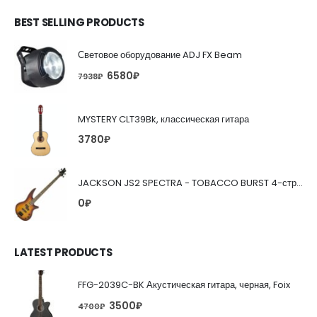
BEST SELLING PRODUCTS
Световое оборудование ADJ FX Beam
6580
₽
7938
₽
MYSTERY CLT39Bk, классическая гитара
3780
₽
JACKSON JS2 SPECTRA - TOBACCO BURST 4-струнная бас-гитара
0
₽
LATEST PRODUCTS
FFG-2039C-BK Акустическая гитара, черная, Foix
3500
₽
4700
₽