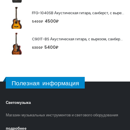
FFG-1040SB Акустическая гитара, санберст, с вырезом, Foix
4500
₽
5400
₽
C901T-BS Акустическая гитара, с вырезом, санберст, Caraya
5400
₽
6300
₽
Полезная информация
Светомузыка
Магазин музыкальных инструментов и светового оборудования
подробнее