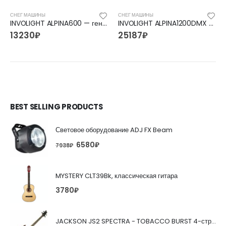
СНЕГ МАШИНЫ
СНЕГ МАШИНЫ
INVOLIGHT ALPINA600 — генератор снега 600Вт, проводной пульт X-4
INVOLIGHT ALPINA1200DMX — генератор снега 1200Вт, проводной таймер-контроллер «D-800»
13230
₽
25187
₽
BEST SELLING PRODUCTS
Световое оборудование ADJ FX Beam
6580
₽
7938
₽
MYSTERY CLT39Bk, классическая гитара
3780
₽
JACKSON JS2 SPECTRA - TOBACCO BURST 4-струнная бас-гитара