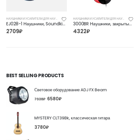
НАУШНИКИ И УСИЛИТЕЛИ ДЛЯ НАУШНИКОВ
НАУШНИКИ И УСИЛИТЕЛИ ДЛЯ НАУШНИКОВ
EJ028-1 Наушники, Soundking
3000BR Наушники, закрытые, черный/красный, Prodipe
2709
₽
4322
₽
BEST SELLING PRODUCTS
Световое оборудование ADJ FX Beam
6580
₽
7938
₽
MYSTERY CLT39Bk, классическая гитара
3780
₽