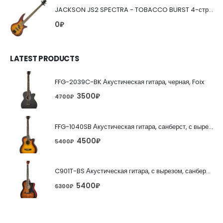
JACKSON JS2 SPECTRA - TOBACCO BURST 4-струнная бас-гитара
0
₽
LATEST PRODUCTS
FFG-2039C-BK Акустическая гитара, черная, Foix
3500
₽
4700
₽
FFG-1040SB Акустическая гитара, санберст, с вырезом, Foix
4500
₽
5400
₽
C901T-BS Акустическая гитара, с вырезом, санберст, Caraya
5400
₽
6300
₽