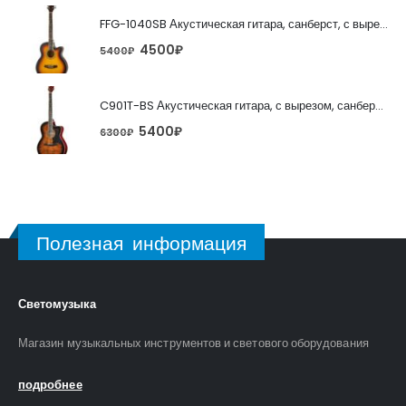
FFG-1040SB Акустическая гитара, санберст, с вырезом, Foix
4500
₽
5400
₽
C901T-BS Акустическая гитара, с вырезом, санберст, Caraya
5400
₽
6300
₽
Полезная информация
Светомузыка
Магазин музыкальных инструментов и светового оборудования
подробнее