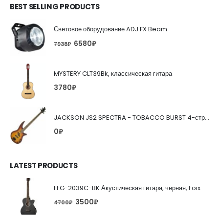
BEST SELLING PRODUCTS
Световое оборудование ADJ FX Beam
6580
₽
7938
₽
MYSTERY CLT39Bk, классическая гитара
3780
₽
JACKSON JS2 SPECTRA - TOBACCO BURST 4-струнная бас-гитара
0
₽
LATEST PRODUCTS
FFG-2039C-BK Акустическая гитара, черная, Foix
3500
₽
4700
₽