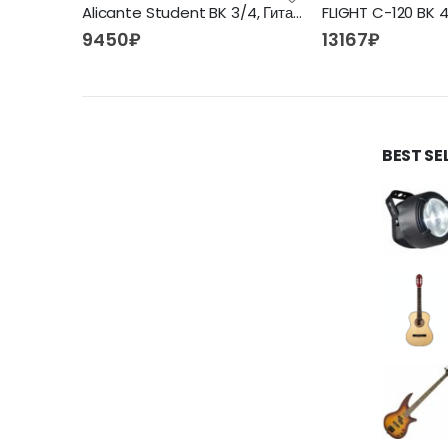
FLIGHT C-100 BK 4/4 — Гитара классическая 4/4 Флайт
Alicante Student BK 3/4, Гитара классическая
9450
₽
13167
₽
BEST SE