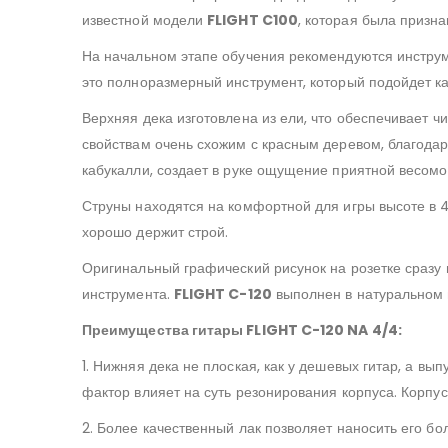
известной модели
FLIGHT C100
, которая была призна
На начальном этапе обучения рекомендуются инструм
это полноразмерный инструмент, который подойдет как
Верхняя дека изготовлена из ели, что обеспечивает ч
свойствам очень схожим с красным деревом, благодаря
кабукалли, создает в руке ощущение приятной весомо
Струны находятся на комфортной для игры высоте в 4 
хорошо держит строй.
Оригинальный графический рисунок на розетке сразу 
инструмента.
FLIGHT C-120
выполнен в натуральном ц
Преимущества гитары FLIGHT C-120 NA 4/4:
1. Нижняя дека не плоская, как у дешевых гитар, а вып
фактор влияет на суть резонирования корпуса. Корпус 
2. Более качественный лак позволяет наносить его бол