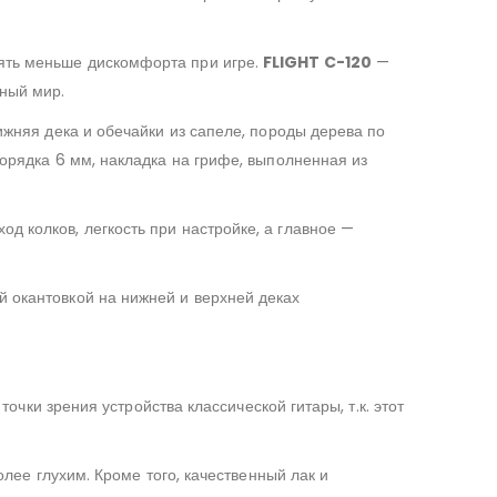
лять меньше дискомфорта при игре.
FLIGHT C-120
—
рный мир.
Нижняя дека и обечайки из сапеле, породы дерева по
порядка 6 мм, накладка на грифе, выполненная из
д колков, легкость при настройке, а главное —
й окантовкой на нижней и верхней деках
точки зрения устройства классической гитары, т.к. этот
олее глухим. Кроме того, качественный лак и