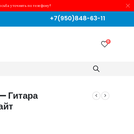
осьба уточнять по телефону!
+7(950)848-63-11
0
 — Гитара
айт