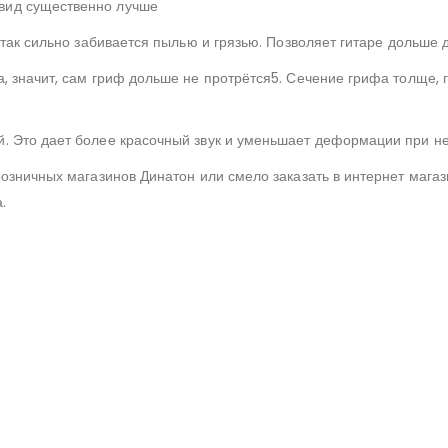
вид существенно лучше
 так сильно забивается пылью и грязью. Позволяет гитаре дольше 
а, значит, сам гриф дольше не протрётся5. Сечение грифа толще,
й. Это дает более красочный звук и уменьшает деформации при н
 розничных магазинов Динатон или смело заказать в интернет мага
.