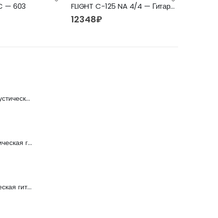
C — 603
FLIGHT C-125 NA 4/4 — Гитара классическая 4/4 Флайт
12348
₽
8190
₽
FFG-2039C-BK Акустическая гитара, черная, Foix
FFG-1040SB Акустическая гитара, санберст, с вырезом, Foix
C901T-BS Акустическая гитара, с вырезом, санберст, Caraya