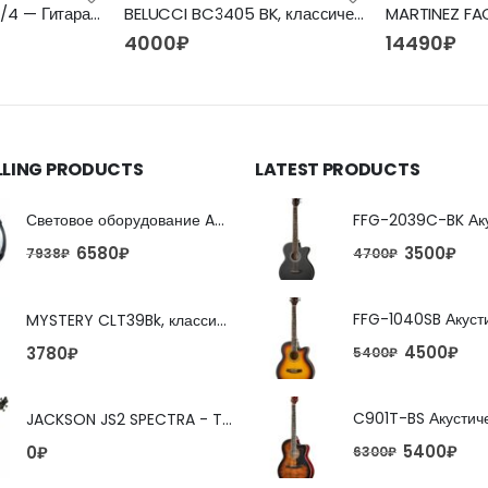
FLIGHT C-120 BK 4/4 — Гитара классическая 4/4 Флайт
BELUCCI BC3405 BK, классическая гитара
MARTINEZ FA
4000
₽
14490
₽
LLING PRODUCTS
LATEST PRODUCTS
Световое оборудование ADJ FX Beam
6580
₽
3500
₽
7938
₽
4700
₽
MYSTERY CLT39Bk, классическая гитара
4500
₽
3780
₽
5400
₽
JACKSON JS2 SPECTRA - TOBACCO BURST 4-струнная бас-гитара
5400
₽
0
₽
6300
₽