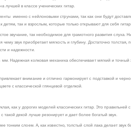
на лучшей в классе ученических гитар.
енты именно с нейлоновыми струнами, так как они будут достав
 детям, так и взрослым, которые только открывают для себя гита
истое звучание, так необходимое для грамотного развития слуха. 
 чему звук приобретает мягкость и глубину. Достаточно толстая, 
сти и надежности.
мм. Надежная колковая механика обеспечивает мягкий и точный хо
привлекает внимание и отлично гармонирует с подставкой и черно
вете с классической глянцевой отделкой.
уклая, как у дорогих моделей классических гитар. Это правильней с 
с такой декой лучше резонирует и дает более богатый звук.
ее тонким слоем. А, как известно, толстый слой лака делает звук б