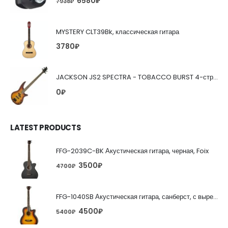
6580
₽
7938
₽
MYSTERY CLT39Bk, классическая гитара
3780
₽
JACKSON JS2 SPECTRA - TOBACCO BURST 4-струнная бас-гитара
0
₽
LATEST PRODUCTS
FFG-2039C-BK Акустическая гитара, черная, Foix
3500
₽
4700
₽
FFG-1040SB Акустическая гитара, санберст, с вырезом, Foix
4500
₽
5400
₽