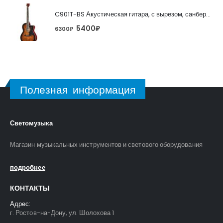
C901T-BS Акустическая гитара, с вырезом, санберст, Caraya
5400
₽
6300
₽
Полезная информация
Светомузыка
Магазин музыкальных инструментов и светового оборудования
подробнее
КОНТАКТЫ
Адрес:
г. Ростов-на-Дону, ул. Шолохова 1