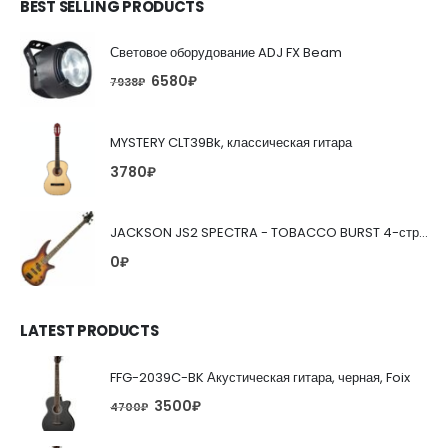
BEST SELLING PRODUCTS
Световое оборудование ADJ FX Beam
6580
₽
7938
₽
MYSTERY CLT39Bk, классическая гитара
3780
₽
JACKSON JS2 SPECTRA - TOBACCO BURST 4-струнная бас-гитара
0
₽
LATEST PRODUCTS
FFG-2039C-BK Акустическая гитара, черная, Foix
3500
₽
4700
₽