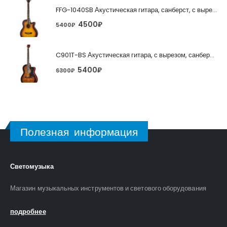
FFG-1040SB Акустическая гитара, санберст, с вырезом, Foix
4500
₽
5400
₽
C901T-BS Акустическая гитара, с вырезом, санберст, Caraya
5400
₽
6300
₽
Полезная информация
Светомузыка
Магазин музыкальных инструментов и светового оборудования
подробнее