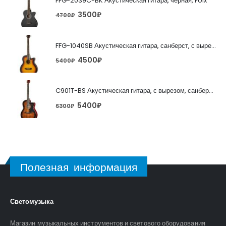
FFG-2039C-BK Акустическая гитара, черная, Foix
3500
₽
4700
₽
FFG-1040SB Акустическая гитара, санберст, с вырезом, Foix
4500
₽
5400
₽
C901T-BS Акустическая гитара, с вырезом, санберст, Caraya
5400
₽
6300
₽
Полезная информация
Светомузыка
Магазин музыкальных инструментов и светового оборудования