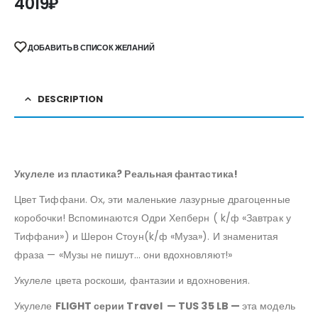
4019
₽
ДОБАВИТЬ В СПИСОК ЖЕЛАНИЙ
DESCRIPTION
Укулеле из пластика? Реальная фантастика!
Цвет Тиффани. Ох, эти маленькие лазурные драгоценные
коробочки! Вспоминаются Одри Хепберн ( k/ф «Завтрак у
Тиффани») и Шерон Стоун(k/ф «Муза»). И знаменитая
фраза — «Музы не пишут… они вдохновляют!»
Укулеле цвета роскоши, фантазии и вдохновения.
Укулеле
FLIGHT серии Travel — TUS 35 LB —
эта модель