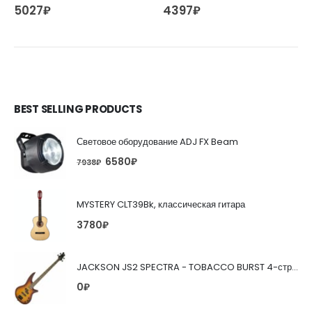
027
₽
4397
₽
45
BEST SELLING PRODUCTS
Световое оборудование ADJ FX Beam
6580
₽
7938
₽
MYSTERY CLT39Bk, классическая гитара
3780
₽
JACKSON JS2 SPECTRA - TOBACCO BURST 4-струнная бас-гитара
0
₽