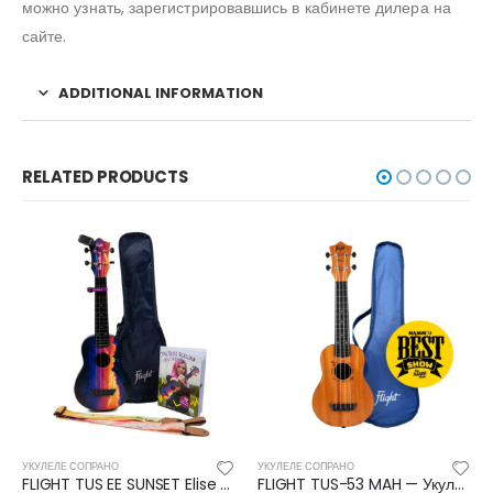
можно узнать, зарегистрировавшись в кабинете дилера на
сайте.
ADDITIONAL INFORMATION
RELATED PRODUCTS
УЛЕЛЕ СОПРАНО
УКУЛЕЛЕ СОПРАНО
УКУЛЕ
FLIGHT TUS EE SUNSET Elise Ecklund/Элиз Эклунд — Укулеле сопрано Флайт
FLIGHT TUS-53 MAH — Укулеле сопрано Флайт