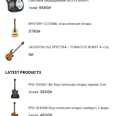
Световое оборудование ADJ FX Beam
6580
₽
7938
₽
MYSTERY CLT39Bk, классическая гитара
3780
₽
JACKSON JS2 SPECTRA - TOBACCO BURST 4-струнная бас-гитара
0
₽
LATEST PRODUCTS
FFG-2039C-BK Акустическая гитара, черная, Foix
3500
₽
4700
₽
FFG-1040SB Акустическая гитара, санберст, с вырезом, Foix
4500
₽
5400
₽