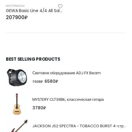
КОНТРАБАСЫ
GEWA Basic Line 4/4 All Solid 4/4, контрабасы
207900
₽
BEST SELLING PRODUCTS
Световое оборудование ADJ FX Beam
6580
₽
7938
₽
MYSTERY CLT39Bk, классическая гитара
3780
₽
JACKSON JS2 SPECTRA - TOBACCO BURST 4-струнная бас-гитара