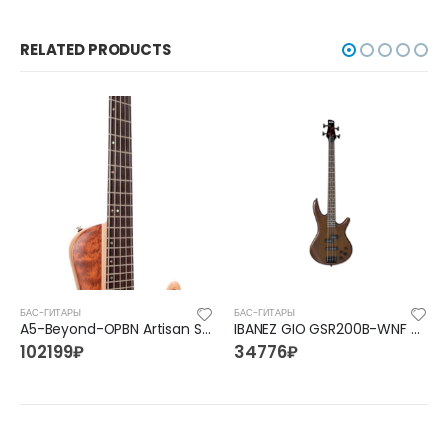
RELATED PRODUCTS
БАС-ГИТАРЫ
БАС-ГИТАРЫ
A5-Beyond-OPBN Artisan Series Бас-гитара 5-струнная, мультимензурная, Cort
IBANEZ GIO GSR200B-WNF WALNUT FLAT
102199
₽
34776
₽