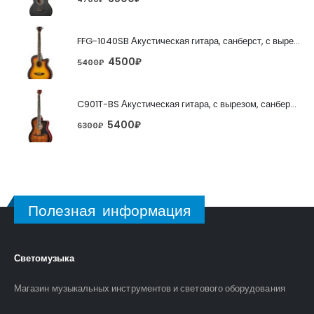
FFG-1040SB Акустическая гитара, санберст, с вырезом, Foix
4500
₽
5400
₽
C901T-BS Акустическая гитара, с вырезом, санберст, Caraya
5400
₽
6300
₽
Полезная информация
Светомузыка
Магазин музыкальных инструментов и светового оборудования