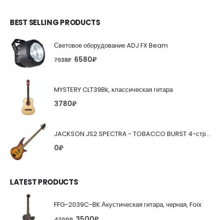
BEST SELLING PRODUCTS
Световое оборудование ADJ FX Beam
6580
₽
7938
₽
MYSTERY CLT39Bk, классическая гитара
3780
₽
JACKSON JS2 SPECTRA - TOBACCO BURST 4-струнная бас-гитара
0
₽
LATEST PRODUCTS
FFG-2039C-BK Акустическая гитара, черная, Foix
3500
₽
4700
₽