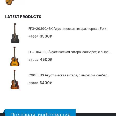
LATEST PRODUCTS
FFG-2039C-BK Акустическая гитара, черная, Foix
3500
₽
4700
₽
FFG-1040SB Акустическая гитара, санберст, с вырезом, Foix
4500
₽
5400
₽
C901T-BS Акустическая гитара, с вырезом, санберст, Caraya
5400
₽
6300
₽
Полезная информация