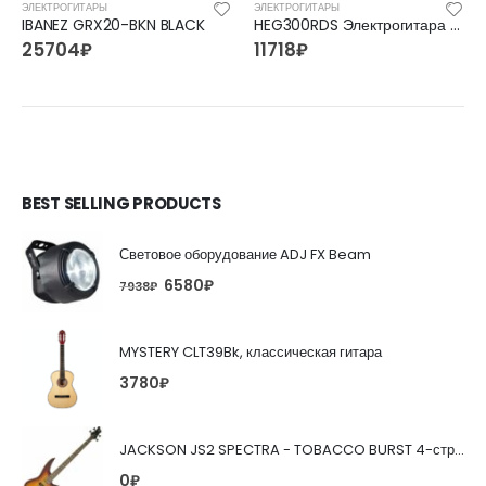
ЭЛЕКТРОГИТАРЫ
ЭЛЕКТРОГИТАРЫ
IBANEZ GRX20-BKN BLACK
HEG300RDS Электрогитара Homage
25704
₽
11718
₽
BEST SELLING PRODUCTS
Световое оборудование ADJ FX Beam
6580
₽
7938
₽
MYSTERY CLT39Bk, классическая гитара
3780
₽
JACKSON JS2 SPECTRA - TOBACCO BURST 4-струнная бас-гитара
0
₽