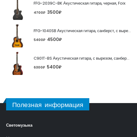
FFG-2039C-BK Акустическая гитара, черная, Foix
3500
₽
4700
₽
FFG-1040SB Акустическая гитара, санберст, с вырезом, Foix
4500
₽
5400
₽
C901T-BS Акустическая гитара, с вырезом, санберст, Caraya
5400
₽
6300
₽
Полезная информация
Светомузыка