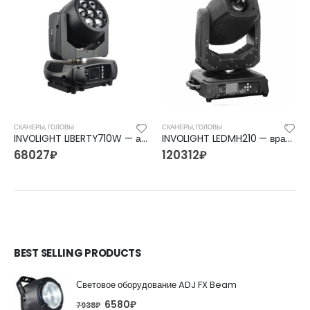
СКАНЕРЫ, ГОЛОВЫ
СКАНЕРЫ, ГОЛОВЫ
INVOLIGHT LIBERTY710W — аккумуляторная голова вращения (WASH), LED 7х 10 Вт RGBW, DMX-512, W-DMX™
INVOLIGHT LEDMH210 — вращающаяся LED голова, белый светодиод 200 Вт, DMX-512
68027
₽
120312
₽
BEST SELLING PRODUCTS
Световое оборудование ADJ FX Beam
6580
₽
7938
₽