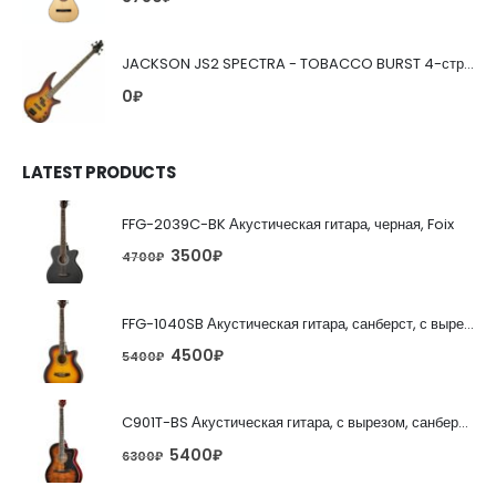
JACKSON JS2 SPECTRA - TOBACCO BURST 4-струнная бас-гитара
0
₽
LATEST PRODUCTS
FFG-2039C-BK Акустическая гитара, черная, Foix
3500
₽
4700
₽
FFG-1040SB Акустическая гитара, санберст, с вырезом, Foix
4500
₽
5400
₽
C901T-BS Акустическая гитара, с вырезом, санберст, Caraya
5400
₽
6300
₽