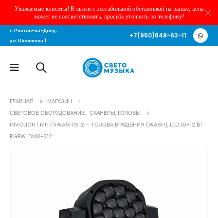
Уважаемые клиенты! В связи с нестабильной обстановкой на рынке, цена
может не соответствовать, просьба уточнять по телефону!
г. Ростов-на-Дону,
+7(950)848-63-11
ул. Шолохова 1
ГЛАВНАЯ
МАГАЗИН
СВЕТОВОЕ ОБОРУДОВАНИЕ
,
СКАНЕРЫ, ГОЛОВЫ
INVOLIGHT MH FXWASH1912 — ГОЛОВА ВРАЩЕНИЯ (WASH), LED 19×12 ВТ
RGBW, DMX-512