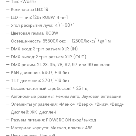
— Тип: «Wash»
— Количество LED: 19
— LED — тип: 12Вт RGBW 4-в-1
— Угол раскрытия луча: 4\`-60\`
— Цветовая гамма: RGBW
— Освещенность: 55500Люкс — 12500Люкс/ \@ 1 м
— DMX вход: 3-pin разъем XLR (IN)
— DMX выход: 3-pin разъем XLR (OUT)
— DMX режим: 21, 23, 35, 78, 92, 97 или 99 каналов
— PAN движение: 540\`+16 бит
— TILT движение: 270\`+16 бит
— Высокочастотный стробоскоп: > 25 Гц
— Автономные режимы: Режим Авто, Звуковая активация
— Элементы управления: «Меню», «Вверх», «Вниз», «Ввод»
— Дисплей: ЖК-дисплей
— Разъем питания: POWERCON вход/выход
— Материал корпуса: Металл, пластик ABS
— Цвет корпуса: Черный