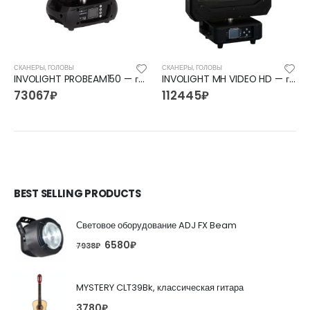
СКАНЕРЫ, ГОЛОВЫ
СКАНЕРЫ, ГОЛОВЫ
INVOLIGHT PROBEAM150 — голова вращения (BEAM), LED, DMX-512,
INVOLIGHT MH VIDEO HD — голова вращения (WASH), LED SMD5050 4096pix RGB, DMX-512, Art-Net
73067
₽
112445
₽
BEST SELLING PRODUCTS
Световое оборудование ADJ FX Beam
6580
₽
7938
₽
MYSTERY CLT39Bk, классическая гитара
3780
₽