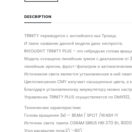
DESCRIPTION
TRINITY переводится с английского как Троица.
И такое название данной модели дано неспроста.
INVOLIGHT TRINITY PLUS – это гибридная голова вращ
Модель оснащена линейным зумом с диапазоном от 2
линейным ирисом, фрост-фильтром и автоматически
Источником света является установленная в ней лам
Цветосмешение CMY излучает насыщенные цвета, а ко
Благодаря установленному аккумулятору можно настр
Управление TRINITY PLUS осуществляется по DMX512, 
Технические характеристики:
Голова вращения 3в1 — BEAM / SPOT /WASH !!!
Источник света: лампа OSRAM SIRIUS HRI 370 Вт, 8000
Угол раскрытия луча:2\`-60\`