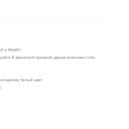
ot и Wash!
ейся 8 фасетной призмой, двумя колесами гобо,
холодному белый цвет.
.