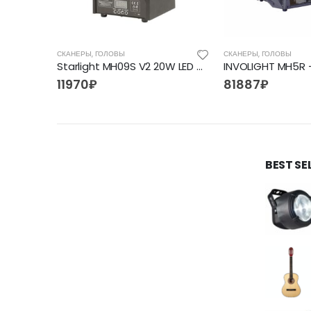
СКАНЕРЫ, ГОЛОВЫ
СКАНЕРЫ, ГОЛОВЫ
INVOLIGHT MH FXWASH1912 — голова вращения (WASH), LED 19×12 Вт RGBW, DMX-512
Starlight MH09S V2 20W LED Moving Head
11970
₽
81887
₽
BEST SE