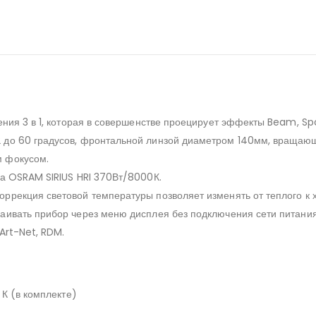
ения 3 в 1, которая в совершенстве проецирует эффекты Beam, Sp
 до 60 градусов, фронтальной линзой диаметром 140мм, вращающ
м фокусом.
па OSRAM SIRIUS HRI 370Вт/8000К.
ррекция световой температуры позволяет изменять от теплого к 
аивать прибор через меню дисплея без подключения сети питания
Art-Net, RDM.
 К (в комплекте)