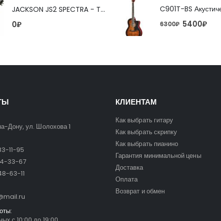
JACKSON JS2 SPECTRA - TOBACCO BURST 4-струнная бас-гитара
5400
₽
0
₽
6300
₽
ТЫ
КЛИЕНТАМ
Как выбрать гитару
на-Дону, ул. Шолохова 1
Как выбрать скрипку
Как выбрать пианино
3-11-95
Гарантия минимальной цены
24-33-67
Доставка
8-63-11
Оплата
Возврат и обмен
mail.ru
оты:
ых с 10:00 до 19:00