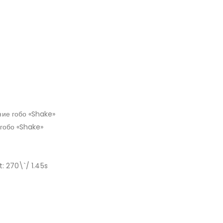
ние гобо «Shake»
 гобо «Shake»
: 270\`/ 1.45s