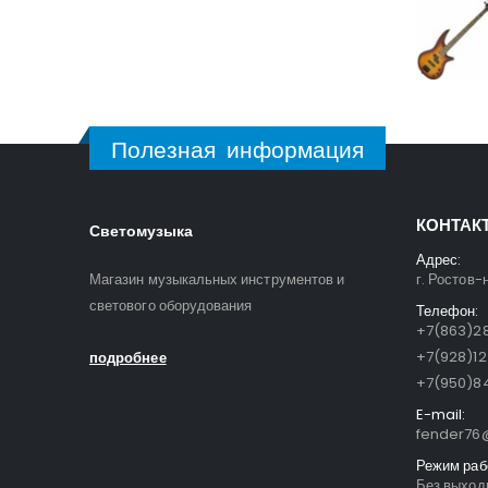
Полезная информация
КОНТАК
Светомузыка
Адрес:
Магазин музыкальных инструментов и
г. Ростов-
светового оборудования
Телефон:
+7(863)28
+7(928)1
подробнее
+7(950)84
E-mail:
fender76@
Режим раб
Без выходн