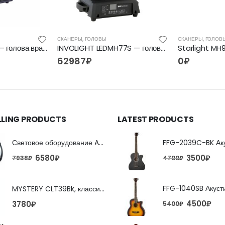
СКАНЕРЫ, ГОЛОВЫ
СКАНЕРЫ, ГОЛОВ
INVOLIGHT MH5R — голова вращения (BEAM), MSD Philips Platinum 5R, 189 Вт, DMX-512
INVOLIGHT LEDMH77S — голова вращения (SPOT), LED 75 Вт, DMX-512
62987
₽
0
₽
LLING PRODUCTS
LATEST PRODUCTS
Световое оборудование ADJ FX Beam
6580
₽
3500
₽
7938
₽
4700
₽
MYSTERY CLT39Bk, классическая гитара
4500
₽
3780
₽
5400
₽