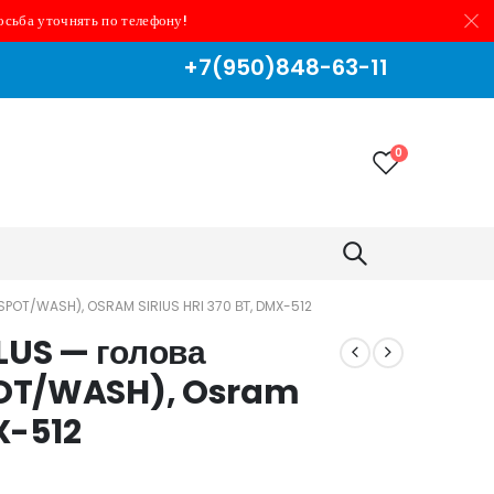
осьба уточнять по телефону!
+7(950)848-63-11
0
POT/WASH), OSRAM SIRIUS HRI 370 ВТ, DMX-512
LUS — голова
OT/WASH), Osram
X-512