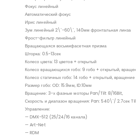
Фокус линейный
Автоматический фокус
Ирис линейный
Зум линейный 2\`-60\`, 140мм фронтальная линза
Фрост-фильтр линейный
Вращающаяся восьмифасетная призма
Шторка: 0.5-13сек
Колесо цвета: 13 цветов + открытый
Колесо вращающихся гобо: 9 гобо + открытый, враще
Колесо статичных гобо: 14 гобо + открытый, вращение
Размер гобо: OD: 15.9мм, ID:10мм
Вращение: 3-х фазные моторы Pan/Tilt 8/16Bit,
Скорость и диапазон вращения: Pan: 540\`/ 2.7сек Tilt
Управление:
— DMX-512 (25/24/16 канала)
— Art-Net
— RDM