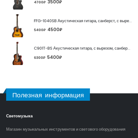
3500
₽
4700
₽
FFG-1040SB Акустическая гитара, санберст, с вырезом, Foix
4500
₽
5400
₽
C901T-BS Акустическая гитара, с вырезом, санберст, Caraya
5400
₽
6300
₽
Полезная информация
Светомузыка
Магазин музыкальных инструментов и светового оборудования