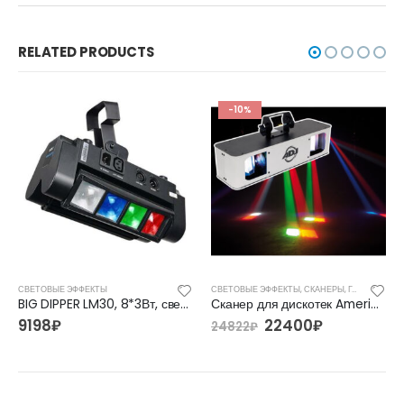
RELATED PRODUCTS
-10%
СВЕТОВЫЕ ЭФФЕКТЫ
СВЕТОВЫЕ ЭФФЕКТЫ
,
СКАНЕРЫ, ГОЛОВЫ
BIG DIPPER LM30, 8*3Вт, светодиодные эффекты
Сканер для дискотек American DJ Double Phase LED
9198
₽
22400
₽
24822
₽