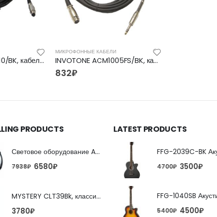
МИКРОФОННЫЕ КАБЕЛИ
INVOTONE ACM1010/BK, кабели и шнуры
INVOTONE ACM1005FS/BK, кабели и шнуры
832
₽
LLING PRODUCTS
LATEST PRODUCTS
Световое оборудование ADJ FX Beam
6580
₽
3500
₽
7938
₽
4700
₽
MYSTERY CLT39Bk, классическая гитара
4500
₽
3780
₽
5400
₽