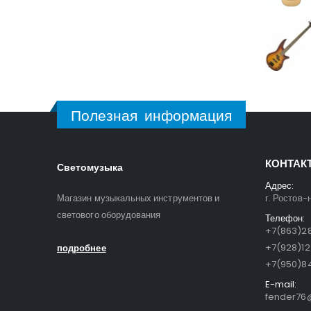
Полезная информация
КОНТАК
Светомузыка
Адрес:
Магазин музыкальных инструментов и
г. Ростов-
светового оборудования
Телефон:
+7(863)28
+7(928)1
подробнее
+7(950)84
E-mail:
fender76@