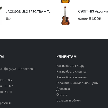
JACKSON JS2 SPECTRA - TOBACCO BURST 4-струнная бас-гитара
5400
₽
0
₽
6300
₽
ТЫ
КЛИЕНТАМ
Как выбрать гитару
на-Дону, ул. Шолохова 1
Как выбрать скрипку
Как выбрать пианино
3-11-95
Гарантия минимальной цены
24-33-67
Доставка
8-63-11
Оплата
Возврат и обмен
mail.ru