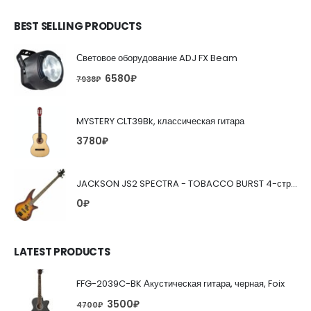
BEST SELLING PRODUCTS
Световое оборудование ADJ FX Beam
6580
₽
7938
₽
MYSTERY CLT39Bk, классическая гитара
3780
₽
JACKSON JS2 SPECTRA - TOBACCO BURST 4-струнная бас-гитара
0
₽
LATEST PRODUCTS
FFG-2039C-BK Акустическая гитара, черная, Foix
3500
₽
4700
₽