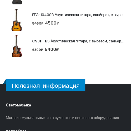
FFG-1040SB Акустическая гитара, санберст, с вырезом, Foix
4500
₽
5400
₽
C901T-BS Акустическая гитара, с вырезом, санберст, Caraya
5400
₽
6300
₽
Полезная информация
Светомузыка
Магазин музыкальных инструментов и светового оборудования