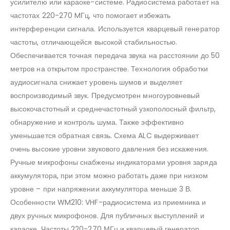
усилителю или караоке-системе. Радиосистема работает на
частотах 220-270 MГц, что помогает избежать
интерференции сигнала. Используется кварцевый генератор
частоты, отличающейся высокой стабильностью.
Обеспечивается точная передача звука на расстоянии до 50
метров на открытом пространстве. Технология обработки
аудиосигнала снижает уровень шумов и выделяет
воспроизводимый звук. Предусмотрен многоуровневый
высокочастотный и среднечастотный узкополосный фильтр,
обнаружение и контроль шума. Также эффективно
уменьшается обратная связь. Схема ALC выдерживает
очень высокие уровни звукового давления без искажения.
Ручные микрофоны снабжены индикаторами уровня заряда
аккумулятора, при этом можно работать даже при низком
уровне – при напряжении аккумулятора меньше 3 В.
Особенности WM210: VHF-радиосистема из приемника и
двух ручных микрофонов. Для публичных выступлений и
караоке. Частоты 220-270 МГц и кварцевый генератор