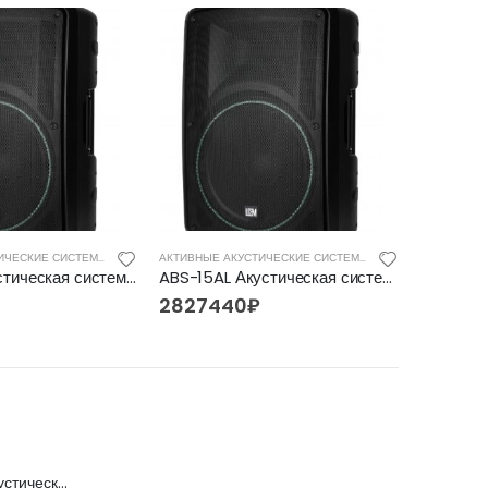
АКТИВНЫЕ АКУСТИЧЕСКИЕ СИСТЕМЫ
АКТИВНЫЕ АКУСТИЧЕСКИЕ СИСТЕМЫ
NWX-115 Акустическая система, пассивная, Leem
ABS-15AL Акустическая система активная, 300Вт, со светодиодной подсветкой. Leem
2827440
₽
12852
FFG-2039C-BK Акустическая гитара, черная, Foix