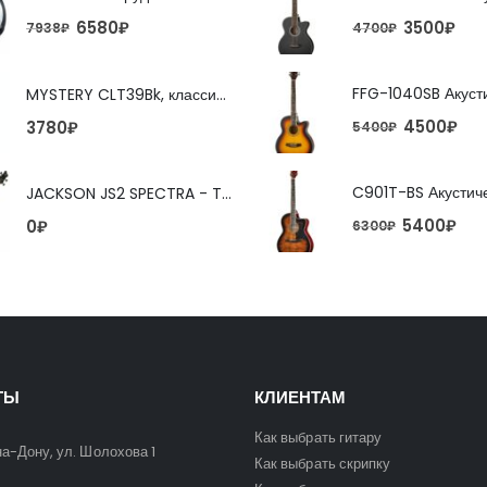
6580
₽
3500
₽
7938
₽
4700
₽
MYSTERY CLT39Bk, классическая гитара
4500
₽
3780
₽
5400
₽
JACKSON JS2 SPECTRA - TOBACCO BURST 4-струнная бас-гитара
5400
₽
0
₽
6300
₽
ТЫ
КЛИЕНТАМ
Как выбрать гитару
на-Дону, ул. Шолохова 1
Как выбрать скрипку