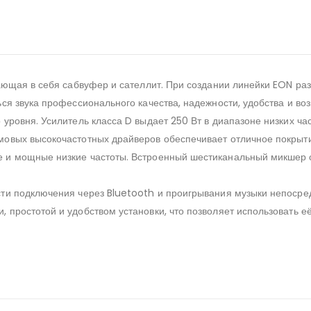
ающая в себя сабвуфер и сателлит. При создании линейки EON ра
ся звука профессионального качества, надежности, удобства и в
ровня. Усилитель класса D выдает 250 Вт в диапазоне низких час
вых высокочастотных драйверов обеспечивает отличное покрытие,
 и мощные низкие частоты. Встроенный шестиканальный микшер о
ти подключения через Bluetooth и проигрывания музыки непосред
простотой и удобством установки, что позволяет использовать е