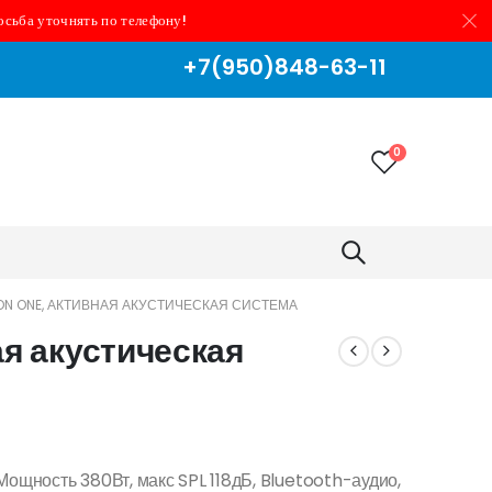
осьба уточнять по телефону!
+7(950)848-63-11
0
EON ONE, АКТИВНАЯ АКУСТИЧЕСКАЯ СИСТЕМА
ая акустическая
Мощность 380Вт, макс SPL 118дБ, Bluetooth-аудио,