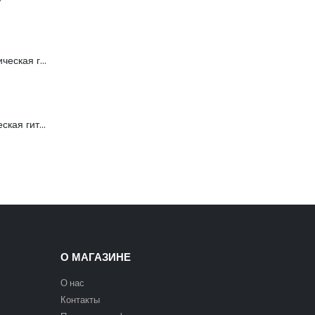
FFG-1040SB Акустическая гитара, санберст, с вырезом, Foix
C901T-BS Акустическая гитара, с вырезом, санберст, Caraya
О МАГАЗИНЕ
О нас
Контакты