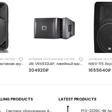
АКТИВНЫЕ АКУСТИЧЕСКИЕ СИСТЕМЫ
АКТИВНЫЕ АКУСТИЧЕСКИЕ СИСТЕМЫ
BEHRINGER B115D, активная акустическая система
JBL VRX932LAP, линейный массив
304920
₽
1655640
₽
LLING PRODUCTS
LATEST PRODUCTS
Световое оборудование ADJ FX Beam