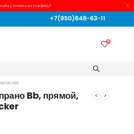
осьба уточнять по телефону!
+7(950)848-63-11
0
HN PACKER
рано Bb, прямой,
cker