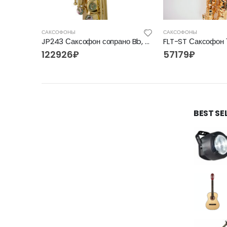
САКСОФОНЫ
САКСОФОНЫ
JP043BS Саксофон сопрано Bb, прямой, черный/серебро, John Packer
JP243 Саксофон сопрано Bb, лакированный, John Packer
122926
₽
57179
₽
BEST SE