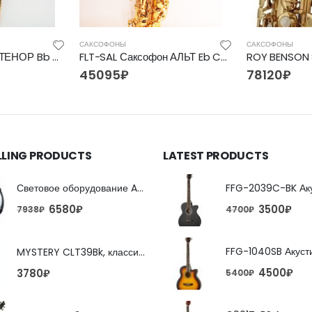
САКСОФОНЫ
САКСОФОНЫ
FLT-ST Саксофон ТЕНОР Bb Conductor
FLT-SAL Саксофон АЛЬТ Eb Conductor
ROY BENSON 
45095
₽
78120
₽
LLING PRODUCTS
LATEST PRODUCTS
Световое оборудование ADJ FX Beam
6580
₽
3500
₽
7938
₽
4700
₽
MYSTERY CLT39Bk, классическая гитара
4500
₽
3780
₽
5400
₽