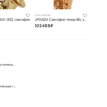
САКСОФОНЫ
САКСОФОН
SG-302, саксофон
JP042G Саксофон тенор Bb, золотой лак, John Packer
102488
₽
73080
FFG-2039C-BK Акустическая гитара, черная, Foix
FFG-1040SB Акустическая гитара, санберст, с вырезом, Foix