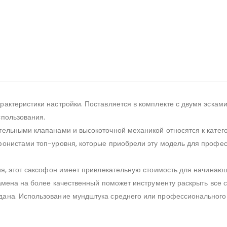
рактеристики настройки. Поставляется в комплекте с двумя эскам
спользования.
тельными клапанами и высокоточной механикой относятся к катег
фонистами топ-уровня, которые приобрели эту модель для профе
ия, этот саксофон имеет привлекательную стоимость для начинаю
замена на более качественный поможет инструменту раскрыть все
дана. Использование мундштука среднего или профессионального