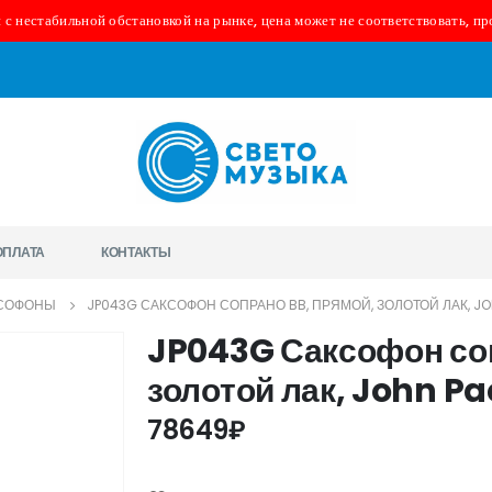
 с нестабильной обстановкой на рынке, цена может не соответствовать, пр
ОПЛАТА
КОНТАКТЫ
СОФОНЫ
JP043G САКСОФОН СОПРАНО BB, ПРЯМОЙ, ЗОЛОТОЙ ЛАК, JO
JP043G Саксофон соп
золотой лак, John Pa
78649
₽