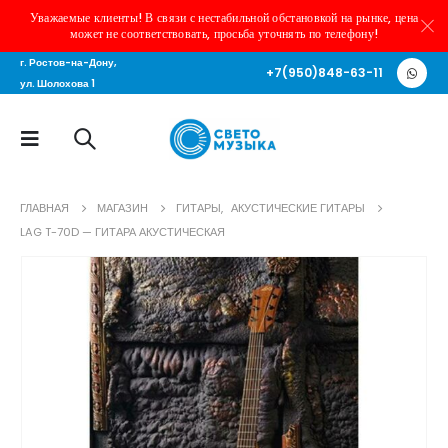
Уважаемые клиенты! В связи с нестабильной обстановкой на рынке, цена
может не соответствовать, просьба уточнять по телефону!
г. Ростов-на-Дону,
+7(950)848-63-11
ул. Шолохова 1
ГЛАВНАЯ
МАГАЗИН
ГИТАРЫ
,
АКУСТИЧЕСКИЕ ГИТАРЫ
LAG T-70D — ГИТАРА АКУСТИЧЕСКАЯ