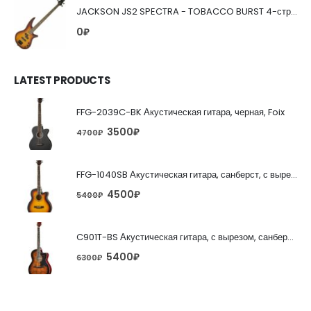
JACKSON JS2 SPECTRA - TOBACCO BURST 4-струнная бас-гитара
0
₽
LATEST PRODUCTS
FFG-2039C-BK Акустическая гитара, черная, Foix
3500
₽
4700
₽
FFG-1040SB Акустическая гитара, санберст, с вырезом, Foix
4500
₽
5400
₽
C901T-BS Акустическая гитара, с вырезом, санберст, Caraya
5400
₽
6300
₽