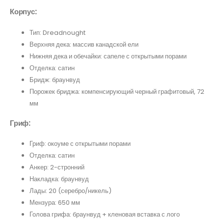
Корпус:
Тип: Dreadnought
Верхняя дека: массив канадской ели
Нижняя дека и обечайки: сапеле с открытыми порами
Отделка: сатин
Бридж: браунвуд
Порожек бриджа: компенсирующий черный графитовый, 72
мм
Гриф:
Гриф: окоуме с открытыми порами
Отделка: сатин
Анкер: 2-стронний
Накладка: браунвуд
Лады: 20 (серебро/никель)
Мензура: 650 мм
Голова грифа: браунвуд + кленовая вставка с лого