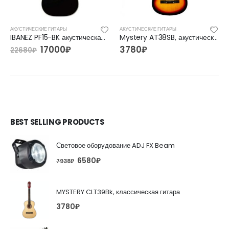
АКУСТИЧЕСКИЕ ГИТАРЫ
АКУСТИЧЕСКИЕ ГИТАРЫ
IBANEZ PF15-BK акустическая гитара
Mystery AT38SB, акустическая гитара
17000
₽
3780
₽
22680
₽
BEST SELLING PRODUCTS
Световое оборудование ADJ FX Beam
6580
₽
7938
₽
MYSTERY CLT39Bk, классическая гитара
3780
₽