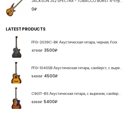
JACKSON JS2 SPECTRA - TOBACCO BURST 4-струнная бас-гитара
0
₽
LATEST PRODUCTS
FFG-2039C-BK Акустическая гитара, черная, Foix
3500
₽
4700
₽
FFG-1040SB Акустическая гитара, санберст, с вырезом, Foix
4500
₽
5400
₽
C901T-BS Акустическая гитара, с вырезом, санберст, Caraya
5400
₽
6300
₽