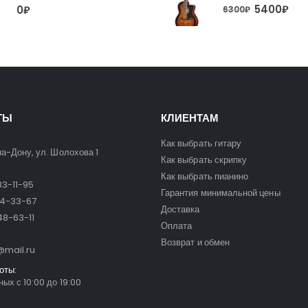
5400
₽
0
₽
6300
₽
ТЫ
КЛИЕНТАМ
Как выбрать гитару
на-Дону, ул. Шолохова 1
Как выбрать скрипку
Как выбрать пианино
3-11-95
Гарантия минимальной цены
24-33-67
Доставка
8-63-11
Оплата
Возврат и обмен
mail.ru
оты:
ых с 10:00 до 19:00