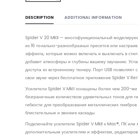
DESCRIPTION
ADDITIONAL INFORMATION
Spider V 20 MKII — многофункциональный моделирующ
из 16 тонально-разнообразных пресетов или настраи
эффекта, которые можно включать и выключать в ст
добавит атмосферы и глубины вашему звучанию. Уст
доступа ко встроенному тюнеру. Порт USB позволяет с
свои звуки через бесплатное приложение Spider V R
Усилители Spider V MkII оснащены более чем 200-ми
безграничным количеством удивительных тонов для ги
гибкости для преобразования металлических тембров 
блистательные и звонкие каскады.
Подключайте усилители Spider V MkII к Mac®, ПК или
дополнительным усилителям и эффектам, редактирова