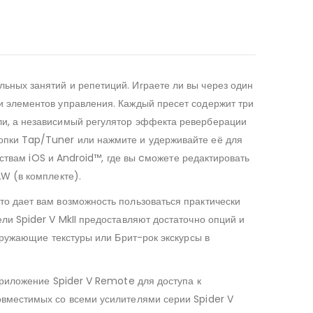
ных занятий и репетиций. Играете ли вы через один
и элементов управления. Каждый пресет содержит три
ли, а независимый регулятор эффекта реверберации
опки Tap/Tuner или нажмите и удерживайте её для
йствам iOS и Android™, где вы cможете редактировать
W (в комплекте).
о дает вам возможность пользоваться практически
ли Spider V MkII предоставляют достаточно опций и
кружающие текстуры или Брит-рок экскурсы в
приложение Spider V Remote для доступа к
овместимых со всеми усилителями серии Spider V