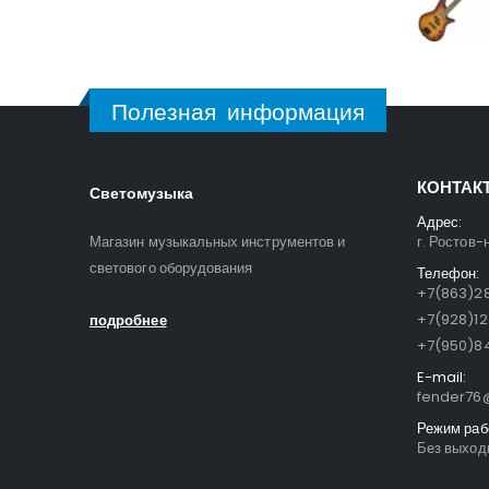
Полезная информация
КОНТАК
Светомузыка
Адрес:
Магазин музыкальных инструментов и
г. Ростов-
светового оборудования
Телефон:
+7(863)28
+7(928)1
подробнее
+7(950)84
E-mail:
fender76@
Режим раб
Без выходн