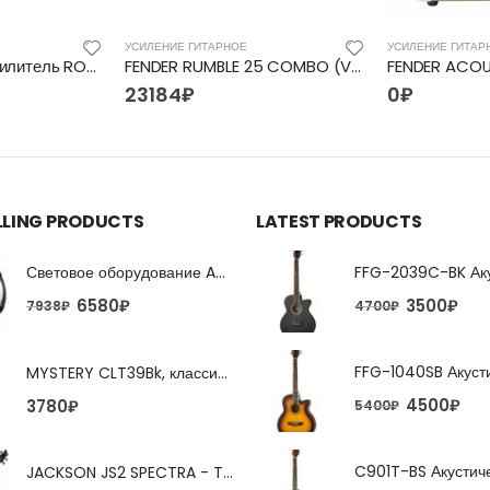
УСИЛЕНИЕ ГИТАРНОЕ
УСИЛЕНИЕ ГИТАР
Гитарный комбоусилитель ROCKET GA-05
FENDER RUMBLE 25 COMBO (V3) басовый комбо, мощность 25 Вт, динамик 8`
23184
₽
0
₽
LLING PRODUCTS
LATEST PRODUCTS
Световое оборудование ADJ FX Beam
6580
₽
3500
₽
7938
₽
4700
₽
MYSTERY CLT39Bk, классическая гитара
4500
₽
3780
₽
5400
₽
JACKSON JS2 SPECTRA - TOBACCO BURST 4-струнная бас-гитара