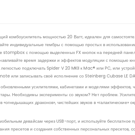
ий комбоусилитель мощностью 20 Ватт, идеален для самостоятель
вайте индивидуальные тембры с помощью простых в использовани
иле stompbox с помощью выделенных FX кнопок на передней пане
анавливайте время задержки и эффектов модуляции с помощью кн
 легкостью подключать Spider V 20 MKII к Mac® или PC, или устро
emote или записывать своё исполнение со Steinberg Cubase LE DA
 обновленными усилителями, кабинетами и моделями эффектов, чт
тары. Необходимы эксперименты со звуком? Нет проблем. Усилите
в «огнедышащих драконов», чистейших звуков в «галактические» о
 мобильным девайсам через USB-порт, и используйте бесплатное 
ния пресетов и создания собственных персональных пресетов, с