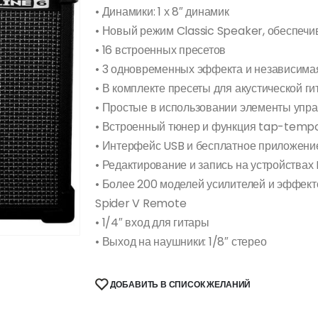
• Динамики: 1 х 8″ динамик
• Новый режим Classic Speaker, обеспеч
• 16 встроенных пресетов
• 3 одновременных эффекта и независима
• В комплекте пресеты для акустической ги
• Простые в использовании элементы упр
• Встроенный тюнер и функция tap-temp
• Интерфейс USB и бесплатное приложени
• Редактирование и запись на устройствах 
• Более 200 моделей усилителей и эффект
Spider V Remote
• 1/4″ вход для гитары
• Выход на наушники: 1/8″ стерео
ДОБАВИТЬ В СПИСОК ЖЕЛАНИЙ