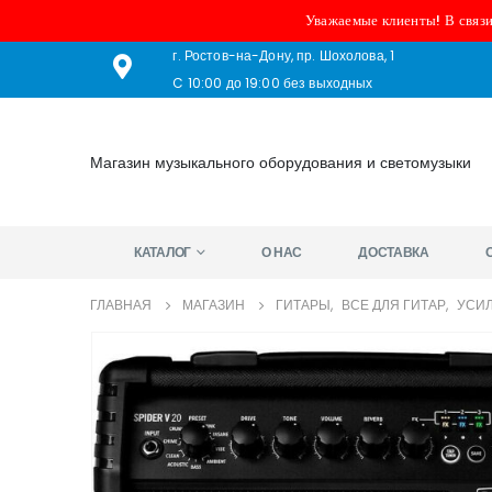
Уважаемые клиенты! В связи
г. Ростов-на-Дону, пр. Шохолова, 1
C 10:00 до 19:00 без выходных
Магазин музыкального оборудования и светомузыки
КАТАЛОГ
О НАС
ДОСТАВКА
ГЛАВНАЯ
МАГАЗИН
ГИТАРЫ
,
ВСЕ ДЛЯ ГИТАР
,
УСИЛ