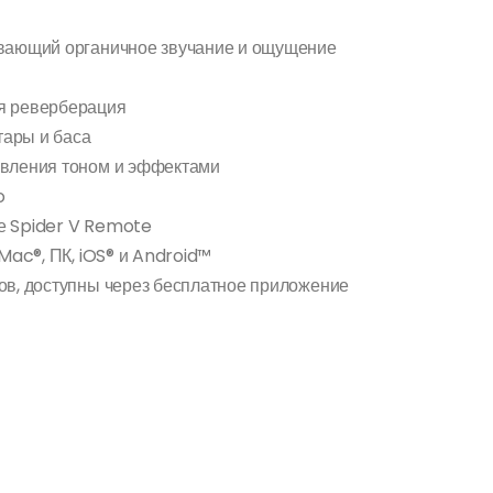
ивающий органичное звучание и ощущение
я реверберация
тары и баса
авления тоном и эффектами
o
е Spider V Remote
Mac®, ПК, iOS® и Android™
ов, доступны через бесплатное приложение