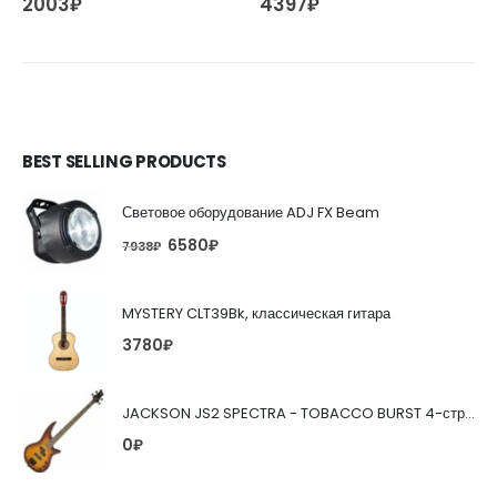
2003
₽
4397
₽
BEST SELLING PRODUCTS
Световое оборудование ADJ FX Beam
6580
₽
7938
₽
MYSTERY CLT39Bk, классическая гитара
3780
₽
JACKSON JS2 SPECTRA - TOBACCO BURST 4-струнная бас-гитара
0
₽