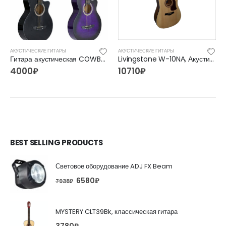
АКУСТИЧЕСКИЕ ГИТАРЫ
АКУСТИЧЕСКИЕ ГИТАРЫ
Гитара акустическая COWBOY 3810C BK 38″
Livingstone W-10NА, Акустическая гитара
4000
₽
10710
₽
BEST SELLING PRODUCTS
Световое оборудование ADJ FX Beam
6580
₽
7938
₽
MYSTERY CLT39Bk, классическая гитара