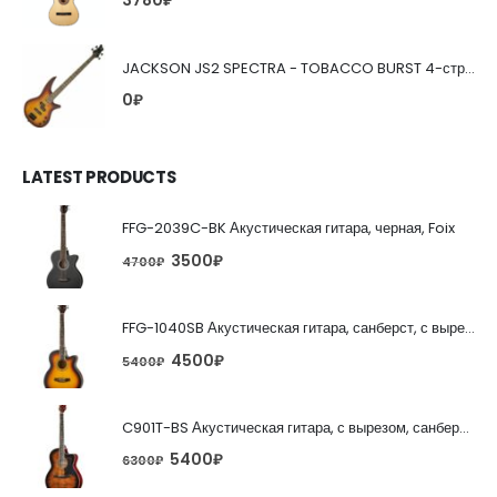
3780
₽
JACKSON JS2 SPECTRA - TOBACCO BURST 4-струнная бас-гитара
0
₽
LATEST PRODUCTS
FFG-2039C-BK Акустическая гитара, черная, Foix
3500
₽
4700
₽
FFG-1040SB Акустическая гитара, санберст, с вырезом, Foix
4500
₽
5400
₽
C901T-BS Акустическая гитара, с вырезом, санберст, Caraya
5400
₽
6300
₽