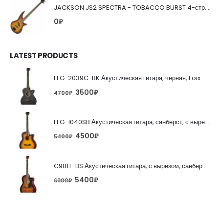
JACKSON JS2 SPECTRA - TOBACCO BURST 4-струнная бас-гитара
0
₽
LATEST PRODUCTS
FFG-2039C-BK Акустическая гитара, черная, Foix
3500
₽
4700
₽
FFG-1040SB Акустическая гитара, санберст, с вырезом, Foix
4500
₽
5400
₽
C901T-BS Акустическая гитара, с вырезом, санберст, Caraya
5400
₽
6300
₽