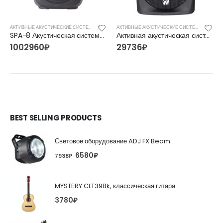
АКТИВНЫЕ АКУСТИЧЕСКИЕ СИСТЕМЫ
АКТИВНЫЕ АКУСТИЧЕСКИЕ СИСТЕМЫ
SPA-8 Акустическая система активная, MP3, SD, USB, BT, 50Вт, Leem
Активная акустическая система ZTX audio SX-115
1002960
₽
29736
₽
BEST SELLING PRODUCTS
Световое оборудование ADJ FX Beam
6580
₽
7938
₽
MYSTERY CLT39Bk, классическая гитара
3780
₽