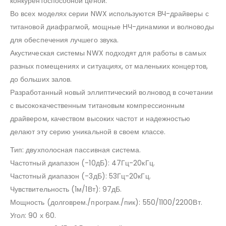
конкурентоспособной ценой.
Во всех моделях серии NWX используются ВЧ-драйверы с
титановой диафрагмой, мощные НЧ-динамики и волноводы
для обеспечения лучшего звука.
Акустическая системы NWX подходят для работы в самых
разных помещениях и ситуациях, от маленьких концертов,
до больших залов.
Разработанный новый эллиптический волновод в сочетании
с высококачественным титановым компрессионным
драйвером, качеством высоких частот и надежностью
делают эту серию уникальной в своем классе.
Тип: двухполосная пассивная система.
Частотный диапазон (-10дБ): 47Гц-20кГц.
Частотный диапазон (-3дБ): 53Гц-20кГц.
Чувствительность (1м/1Вт): 97дБ.
Мощность (долговрем./програм./пик): 550/1100/2200Вт.
Угол: 90 х 60.