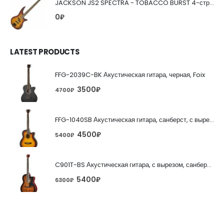
JACKSON JS2 SPECTRA - TOBACCO BURST 4-струнная бас-гитара
0
₽
LATEST PRODUCTS
FFG-2039C-BK Акустическая гитара, черная, Foix
3500
₽
4700
₽
FFG-1040SB Акустическая гитара, санберст, с вырезом, Foix
4500
₽
5400
₽
C901T-BS Акустическая гитара, с вырезом, санберст, Caraya
5400
₽
6300
₽