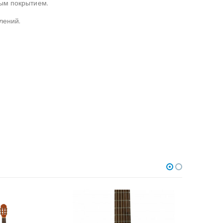
вым покрытием.
лений.