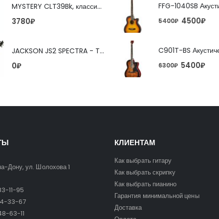
MYSTERY CLT39Bk, классическая гитара
4500
₽
3780
₽
5400
₽
JACKSON JS2 SPECTRA - TOBACCO BURST 4-струнная бас-гитара
5400
₽
0
₽
6300
₽
ТЫ
КЛИЕНТАМ
Как выбрать гитару
на-Дону, ул. Шолохова 1
Как выбрать скрипку
Как выбрать пианино
3-11-95
Гарантия минимальной цены
24-33-67
Доставка
8-63-11