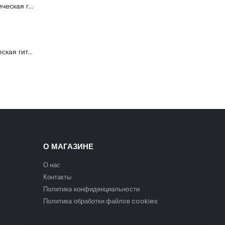
FFG-1040SB Акустическая гитара, санберст, с вырезом, Foix
C901T-BS Акустическая гитара, с вырезом, санберст, Caraya
О МАГАЗИНЕ
О нас
Контакты
Политика конфиденциальности
Политика обработки файлов cookies