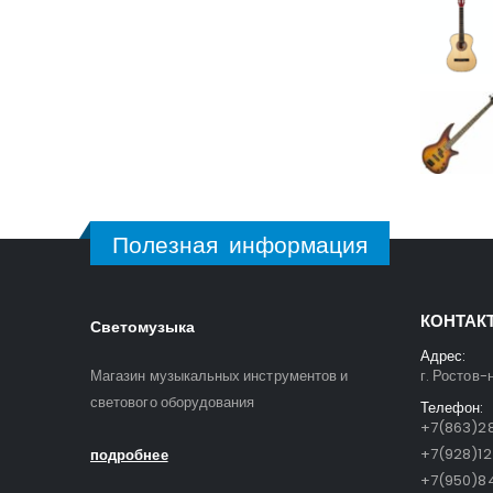
Полезная информация
КОНТАК
Светомузыка
Адрес:
Магазин музыкальных инструментов и
г. Ростов-
светового оборудования
Телефон:
+7(863)28
+7(928)1
подробнее
+7(950)84