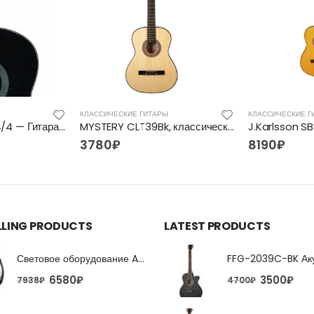
КЛАССИЧЕСКИЕ ГИТАРЫ
КЛАССИЧЕСКИЕ Г
FLIGHT C-100 BK 4/4 — Гитара классическая 4/4 Флайт
MYSTERY CLT39Bk, классическая гитара
3780
₽
8190
₽
LLING PRODUCTS
LATEST PRODUCTS
Световое оборудование ADJ FX Beam
6580
₽
3500
₽
7938
₽
4700
₽