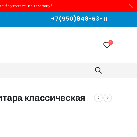
осьба уточнять по телефону!
+7(950)848-63-11
0
итара классическая