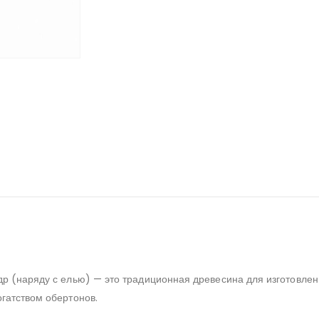
едр (наряду с елью) — это традиционная древесина для изготовле
огатством обертонов.