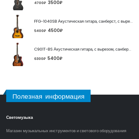
3500
₽
4700
₽
FFG-1040SB Акустическая гитара, санберст, с вырезом, Foix
4500
₽
5400
₽
C901T-BS Акустическая гитара, с вырезом, санберст, Caraya
5400
₽
6300
₽
Полезная информация
Светомузыка
Магазин музыкальных инструментов и светового оборудования