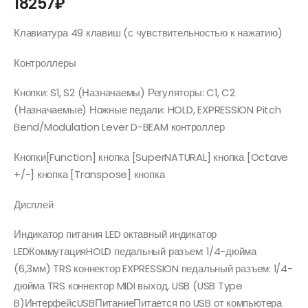
18257
₽
Клавиатура 49 клавиш (с чувствительностью к нажатию)
Контроллеры
Кнопки: S1, S2 (Назначаемы) Регуляторы: C1, C2
(Назначаемые) Ножные педали: HOLD, EXPRESSION Pitch
Bend/Modulation Lever D-BEAM контроллер
Кнопки[Function] кнопка [SuperNATURAL] кнопка [Octave
+/-] кнопка [Transpose] кнопка
Дисплей
Индикатор питания LED октавный индикатор
LEDКоммутацияHOLD педальный разъем: 1/4-дюйма
(6,3мм) TRS коннектор EXPRESSION педальный разъем: 1/4-
дюйма TRS коннектор MIDI выход, USB (USB Type
B)ИнтерфейсUSBПитаниеПитается по USB от компьютера