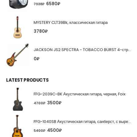
6580
₽
7938
₽
MYSTERY CLT39Bk, классическая гитара
3780
₽
JACKSON JS2 SPECTRA - TOBACCO BURST 4-струнная бас-гитара
0
₽
LATEST PRODUCTS
FFG-2039C-BK Акустическая гитара, черная, Foix
3500
₽
4700
₽
FFG-1040SB Акустическая гитара, санберст, с вырезом, Foix
4500
₽
5400
₽