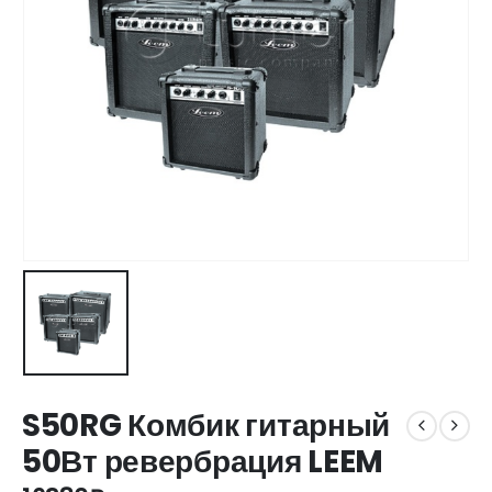
S50RG Комбик гитарный
50Вт ревербрация LEEM