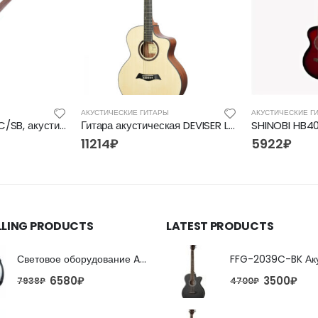
АКУСТИЧЕСКИЕ ГИТАРЫ
АКУСТИЧЕСКИЕ Г
BRAHNER BG-275C/SB, акустическая гитара
Гитара акустическая DEVISER LS-120N
11214
₽
5922
₽
LLING PRODUCTS
LATEST PRODUCTS
Световое оборудование ADJ FX Beam
6580
₽
3500
₽
7938
₽
4700
₽