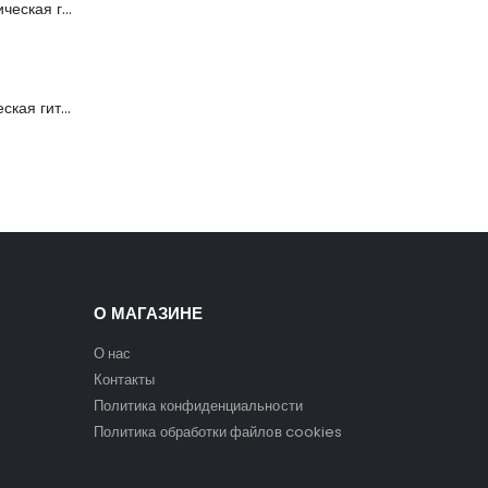
FFG-1040SB Акустическая гитара, санберст, с вырезом, Foix
C901T-BS Акустическая гитара, с вырезом, санберст, Caraya
О МАГАЗИНЕ
О нас
Контакты
Политика конфиденциальности
Политика обработки файлов cookies