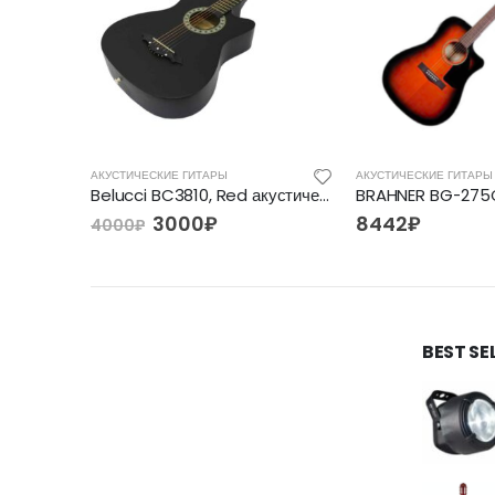
АКУСТИЧЕСКИЕ ГИТАРЫ
АКУСТИЧЕСКИЕ ГИТАРЫ
Акустическая гитара EPIPHONE DR-212 NATURAL CH HDWE
Belucci BC3810, Red акустическая гитара
3000
₽
8442
₽
4000
₽
BEST SE