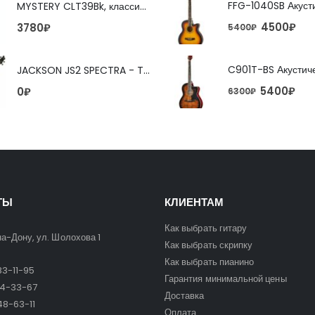
MYSTERY CLT39Bk, классическая гитара
4500
₽
3780
₽
5400
₽
JACKSON JS2 SPECTRA - TOBACCO BURST 4-струнная бас-гитара
5400
₽
0
₽
6300
₽
ТЫ
КЛИЕНТАМ
Как выбрать гитару
на-Дону, ул. Шолохова 1
Как выбрать скрипку
Как выбрать пианино
3-11-95
Гарантия минимальной цены
24-33-67
Доставка
8-63-11
Оплата