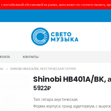
 с нестабильной обстановкой на рынке, цена может не соответствовать, пр
ОПЛАТА
КОНТАКТЫ
РЫ
SHINOBI HB401A/BK, АКУСТИЧЕСКАЯ ГИТАРА
Shinobi HB401A/BK, 
5922
₽
Тип: гитара акустическая.
Форма корпуса: гранд аудиториум, с вырез