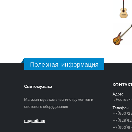
Полезная информация
КОНТАК
Светомузыка
Адрес:
Магазин музыкальных инструментов и
г. Ростов-
светового оборудования
Телефон:
+7(863)28
+7(928)1
подробнее
+7(950)84