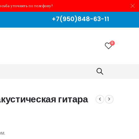
осьба уточнять по телефону!
+7(950)848-63-11
0
акустическая гитара
ом.