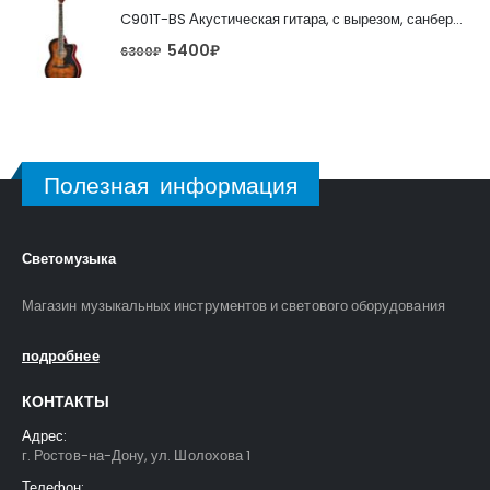
C901T-BS Акустическая гитара, с вырезом, санберст, Caraya
5400
₽
6300
₽
Полезная информация
Светомузыка
Магазин музыкальных инструментов и светового оборудования
подробнее
КОНТАКТЫ
Адрес:
г. Ростов-на-Дону, ул. Шолохова 1
Телефон: