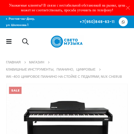
Уважаемые клиенты! В связи с нестабильной обстановкой на рынке, цена
может не соответствовать, просьба уточнять по телефону!
г. Ростов-на-Дону,
+7(950)848-63-11
ул. Шолохова 1
ГЛАВНАЯ
МАГАЗИН
КЛАВИШНЫЕ ИНСТРУМЕНТЫ
,
ПИАНИНО
,
ЦИФРОВЫЕ
WK-400 ЦИФРОВОЕ ПИАНИНО НА СТОЙКЕ С ПЕДАЛЯМИ, NUX CHERUB
SALE