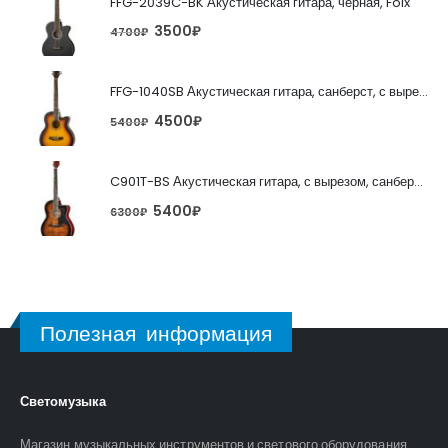
FFG-2039C-BK Акустическая гитара, черная, Foix
3500
₽
4700
₽
FFG-1040SB Акустическая гитара, санберст, с вырезом, Foix
4500
₽
5400
₽
C901T-BS Акустическая гитара, с вырезом, санберст, Caraya
5400
₽
6300
₽
Полезная информация
Светомузыка
Магазин музыкальных инструментов и светового оборудования