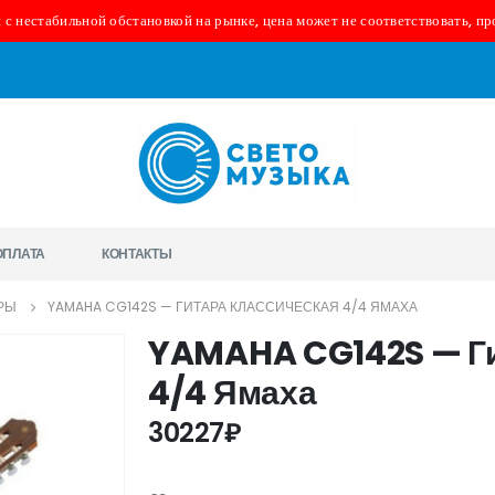
 с нестабильной обстановкой на рынке, цена может не соответствовать, пр
ОПЛАТА
КОНТАКТЫ
РЫ
YAMAHA CG142S — ГИТАРА КЛАССИЧЕСКАЯ 4/4 ЯМАХА
YAMAHA CG142S — Ги
4/4 Ямаха
30227
₽