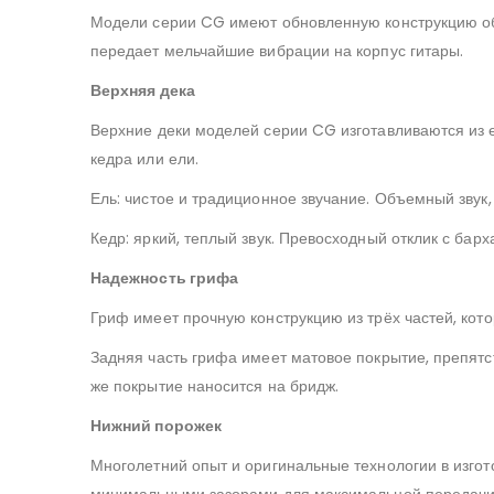
Модели серии CG имеют обновленную конструкцию об
передает мельчайшие вибрации на корпус гитары.
Верхняя дека
Верхние деки моделей серии CG изготавливаются из е
кедра или ели.
Ель: чистое и традиционное звучание. Объемный звук,
Кедр: яркий, теплый звук. Превосходный отклик с бар
Надежность грифа
Гриф имеет прочную конструкцию из трёх частей, кот
Задняя часть грифа имеет матовое покрытие, препят
же покрытие наносится на бридж.
Нижний порожек
Многолетний опыт и оригинальные технологии в изгот
минимальными зазорами для максимальной передачи 