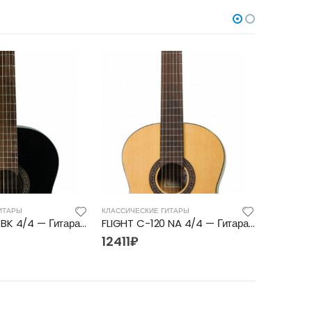
ИТАРЫ
КЛАССИЧЕСКИЕ ГИТАРЫ
КЛАССИЧЕС
FLIGHT C-120 BK 4/4 — Гитара классическая 4/4 Флайт
FLIGHT C-120 NA 4/4 — Гитара классическая 4/4 Флайт
12411
₽
8820
₽