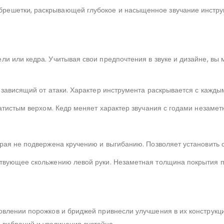
решетки, раскрывающей глубокое и насыщенное звучание инстр
ли или кедра. Учитывая свои предпочтения в звуке и дизайне, вы
 зависящий от атаки. Характер инструмента раскрывается с кажды
хатистым верхом. Кедр меняет характер звучания с годами незаме
орая не подвержена кручению и выгибанию. Позволяет установить
ствующее скольжению левой руки. Незаметная толщина покрытия 
овлении порожков и бриджей привнесли улучшения в их конструкц
вибраций и увеличения сустейна.