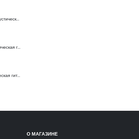
FFG-2039C-BK Акустическая гитара, черная, Foix
FFG-1040SB Акустическая гитара, санберст, с вырезом, Foix
C901T-BS Акустическая гитара, с вырезом, санберст, Caraya
О МАГАЗИНЕ