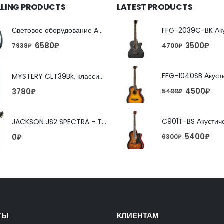
LLING PRODUCTS
LATEST PRODUCTS
Световое оборудование ADJ FX Beam
6580
₽
3500
₽
7938
₽
4700
₽
MYSTERY CLT39Bk, классическая гитара
4500
₽
3780
₽
5400
₽
JACKSON JS2 SPECTRA - TOBACCO BURST 4-струнная бас-гитара
5400
₽
0
₽
6300
₽
ТЫ
КЛИЕНТАМ