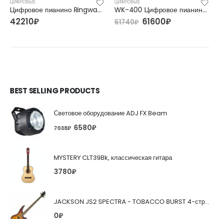
ЦИФРОВЫЕ
ЦИФРОВЫЕ
Цифровое пианино Ringway RP-35
WK-400 Цифровое пианино на стойке с педалями, Nux Cherub
42210
₽
61600
₽
61740
₽
BEST SELLING PRODUCTS
Световое оборудование ADJ FX Beam
6580
₽
7938
₽
MYSTERY CLT39Bk, классическая гитара
3780
₽
JACKSON JS2 SPECTRA - TOBACCO BURST 4-струнная бас-гитара
0
₽