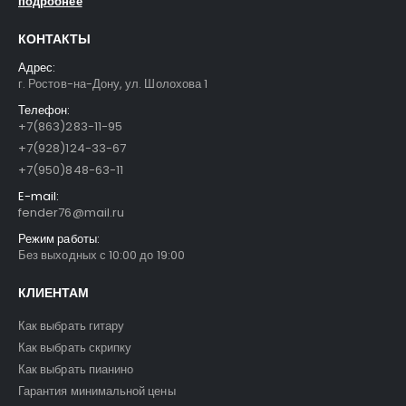
подробнее
КОНТАКТЫ
Адрес:
г. Ростов-на-Дону, ул. Шолохова 1
Телефон:
+7(863)283-11-95
+7(928)124-33-67
+7(950)848-63-11
E-mail:
fender76@mail.ru
Режим работы:
Без выходных с 10:00 до 19:00
КЛИЕНТАМ
FFG-2039C-BK Акустическая гитара, черная, Foix
FFG-2039C-BK Акустическая гитара, черная, Foix
3500
₽
3500
₽
4700
₽
4700
₽
Как выбрать гитару
Как выбрать скрипку
Как выбрать пианино
FFG-1040SB Акустическая гитара, санберст, с вырезом, Foix
FFG-1040SB Акустическая гитара, санберст, с вырезом, Foix
Гарантия минимальной цены