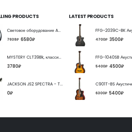
LLING PRODUCTS
LATEST PRODUCTS
Световое оборудование ADJ FX Beam
6580
₽
3500
₽
7938
₽
4700
₽
MYSTERY CLT39Bk, классическая гитара
4500
₽
3780
₽
5400
₽
JACKSON JS2 SPECTRA - TOBACCO BURST 4-струнная бас-гитара
5400
₽
0
₽
6300
₽