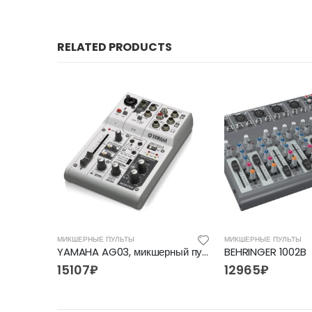
RELATED PRODUCTS
МИКШЕРНЫЕ ПУЛЬТЫ
МИКШЕРНЫЕ ПУЛЬТЫ
B
YAMAHA AG03, микшерный пульт
BEHRINGER 1002B
15107
₽
12965
₽