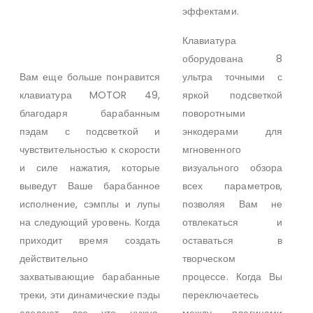
эффектами.
Клавиатура
оборудована 8
Вам еще больше понравится
ультра точными с
клавиатура MOTOR 49,
яркой подсветкой
благодаря барабанным
поворотными
пэдам с подсветкой и
энкодерами для
чувствительностью к скорости
мгновенного
и силе нажатия, которые
визуального обзора
выведут Ваше барабанное
всех параметров,
исполнение, сэмплы и лупы
позволяя Вам не
на следующий уровень. Когда
отвлекаться и
приходит время создать
оставаться в
действительно
творческом
захватывающие барабанные
процессе. Когда Вы
треки, эти динамические пэды
переключаетесь
сделают все что нужно,
между плагинами