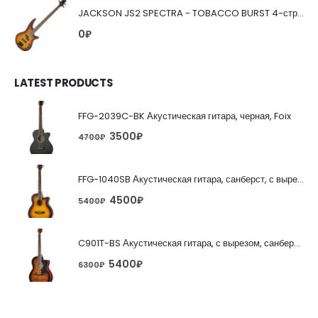
JACKSON JS2 SPECTRA - TOBACCO BURST 4-струнная бас-гитара
0
₽
LATEST PRODUCTS
FFG-2039C-BK Акустическая гитара, черная, Foix
3500
₽
4700
₽
FFG-1040SB Акустическая гитара, санберст, с вырезом, Foix
4500
₽
5400
₽
C901T-BS Акустическая гитара, с вырезом, санберст, Caraya
5400
₽
6300
₽