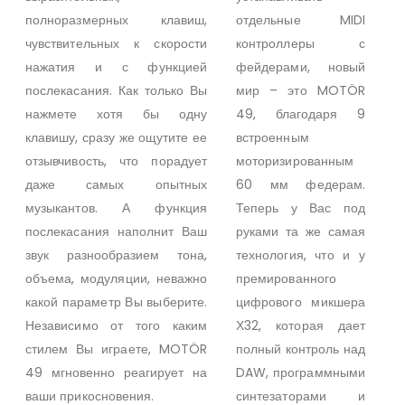
полноразмерных клавиш,
отдельные MIDI
чувствительных к скорости
контроллеры с
нажатия и с функцией
фейдерами, новый
послекасания. Как только Вы
мир – это MOTÖR
нажмете хотя бы одну
49, благодаря 9
клавишу, сразу же ощутите ее
встроенным
отзывчивость, что порадует
моторизированным
даже самых опытных
60 мм федерам.
музыкантов. А функция
Теперь у Вас под
послекасания наполнит Ваш
руками та же самая
звук разнообразием тона,
технология, что и у
объема, модуляции, неважно
премированного
какой параметр Вы выберите.
цифрового микшера
Независимо от того каким
Х32, которая дает
стилем Вы играете, MOTÖR
полный контроль над
49 мгновенно реагирует на
DAW, программными
ваши прикосновения.
синтезаторами и