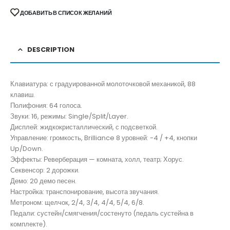
ДОБАВИТЬ В СПИСОК ЖЕЛАНИЙ
DESCRIPTION
Клавиатура: с градуированной молоточковой механикой, 88
клавиш.
Полифония: 64 голоса.
Звуки: 16, режимы: Single/Split/Layer.
Дисплей: жидкокристаллический, с подсветкой.
Управление: громкость, Brilliance 8 уровней: -4 / +4, кнопки
Up/Down.
Эффекты: Реверберация — комната, холл, театр; Хорус.
Секвенсор: 2 дорожки.
Демо: 20 демо песен.
Настройка: транспонирование, высота звучания.
Метроном: щелчок, 2/4, 3/4, 4/4, 5/4, 6/8.
Педали: сустейн/смягчения/состенуто (педаль сустейна в
комплекте).