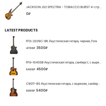
JACKSON JS2 SPECTRA - TOBACCO BURST 4-струнная бас-гитара
0
₽
LATEST PRODUCTS
FFG-2039C-BK Акустическая гитара, черная, Foix
3500
₽
4700
₽
FFG-1040SB Акустическая гитара, санберст, с вырезом, Foix
4500
₽
5400
₽
C901T-BS Акустическая гитара, с вырезом, санберст, Caraya
5400
₽
6300
₽