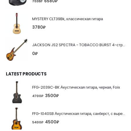
6580
₽
7938
₽
MYSTERY CLT39Bk, классическая гитара
3780
₽
JACKSON JS2 SPECTRA - TOBACCO BURST 4-струнная бас-гитара
0
₽
LATEST PRODUCTS
FFG-2039C-BK Акустическая гитара, черная, Foix
3500
₽
4700
₽
FFG-1040SB Акустическая гитара, санберст, с вырезом, Foix
4500
₽
5400
₽