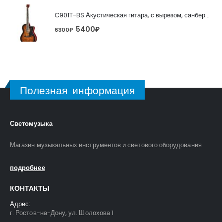
C901T-BS Акустическая гитара, с вырезом, санберст, Caraya
5400
₽
6300
₽
Полезная информация
Светомузыка
Магазин музыкальных инструментов и светового оборудования
подробнее
КОНТАКТЫ
Адрес:
г. Ростов-на-Дону, ул. Шолохова 1