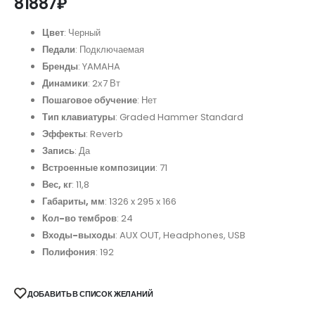
81887
₽
Цвет
: Черный
Педали
: Подключаемая
Бренды
: YAMAHA
Динамики
: 2х7 Вт
Пошаговое обучение
: Нет
Тип клавиатуры
: Graded Hammer Standard
Эффекты
: Reverb
Запись
: Да
Встроенные композиции
: 71
Вес, кг
: 11,8
Габариты, мм
: 1326 x 295 x 166
Кол-во тембров
: 24
Входы-выходы
: AUX OUT, Headphones, USB
Полифония
: 192
ДОБАВИТЬ В СПИСОК ЖЕЛАНИЙ