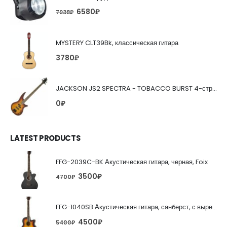
6580
₽
7938
₽
MYSTERY CLT39Bk, классическая гитара
3780
₽
JACKSON JS2 SPECTRA - TOBACCO BURST 4-струнная бас-гитара
0
₽
LATEST PRODUCTS
FFG-2039C-BK Акустическая гитара, черная, Foix
3500
₽
4700
₽
FFG-1040SB Акустическая гитара, санберст, с вырезом, Foix
4500
₽
5400
₽