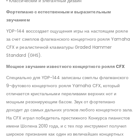
• Классический и элегантный дизайн
Фортепиано с естественным и выразительным
звучанием
YDP-144 воссоздает ощущения игры на настоящем рояле
за счет сэмплов флагманского концертного рояля Yamaha
CFX и реалистичной клавиатуры Graded Hammer
Standard (GHS).
Мощное звучание известного концертного рояля CFX
Специально для YDP-144 записаны сэмплы флагманского
9-футового концертного рояля Yamaha CFX, который
отличается кристальными переливами верхних нот и
мощным резонирующим басом. Звук от фортепиано
доходит до самых дальних уголков любого концертного зала.
На CFX играл победитель престижного Конкурса пианистов
имени Шопена 2010 года, и с тех пор инструмент получил
широкое признание как один из величайших концертных