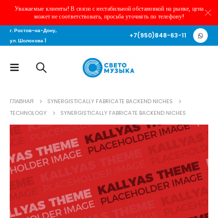
Уважаемые клиенты! В связи с нестабильной обстановкой на рынке, цена
может не соответствовать, просьба уточнять по телефону!
г. Ростов-на-Дону,
+7(950)848-63-11
ул. Шолохова 1
ГЛАВНАЯ
SYNERGISTICALLY FABRICATE BACKEND NICHES
TECHNOLOGY
SYNERGISTICALLY FABRICATE BACKEND NICHES