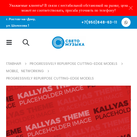
Уважаемые клиенты! В связи с нестабильной обстановкой на рынке, цена
может не соответствовать, просьба уточнять по телефону!
г. Ростов-на-Дону,
+7(950)848-63-11
ул. Шолохова 1
ГЛАВНАЯ
PROGRESSIVELY REPURPOSE CUTTING-EDGE MODELS
MOBILE
,
NETWORKING
PROGRESSIVELY REPURPOSE CUTTING-EDGE MODELS